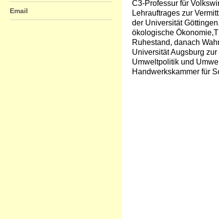
C3-Professur für Volksw
Email
Lehrauftrages zur Vermit
der Universität Götting
ökologische Ökonomie,The
Ruhestand, danach Wahr
Universität Augsburg
zur 
Umweltpolitik und Umwelt
Handwerkskammer für S